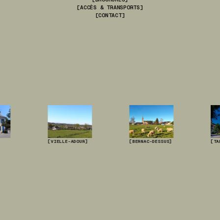
[ACCÈS & TRANSPORTS]
[CONTACT]
[VIELLE-ADOUR]
[BERNAC-DESSUS]
[TARBE