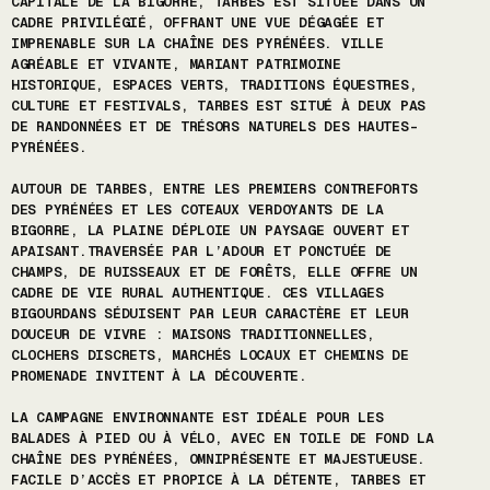
CAPITALE DE LA BIGORRE, TARBES EST SITUÉE DANS UN
CADRE PRIVILÉGIÉ, OFFRANT UNE VUE DÉGAGÉE ET
IMPRENABLE SUR LA CHAÎNE DES PYRÉNÉES. VILLE
AGRÉABLE ET VIVANTE, MARIANT PATRIMOINE
HISTORIQUE, ESPACES VERTS, TRADITIONS ÉQUESTRES,
CULTURE ET FESTIVALS, TARBES EST SITUÉ À DEUX PAS
DE RANDONNÉES ET DE TRÉSORS NATURELS DES HAUTES-
PYRÉNÉES.
AUTOUR DE TARBES, ENTRE LES PREMIERS CONTREFORTS
DES PYRÉNÉES ET LES COTEAUX VERDOYANTS DE LA
BIGORRE, LA PLAINE DÉPLOIE UN PAYSAGE OUVERT ET
APAISANT.TRAVERSÉE PAR L’ADOUR ET PONCTUÉE DE
CHAMPS, DE RUISSEAUX ET DE FORÊTS, ELLE OFFRE UN
CADRE DE VIE RURAL AUTHENTIQUE. CES VILLAGES
BIGOURDANS SÉDUISENT PAR LEUR CARACTÈRE ET LEUR
DOUCEUR DE VIVRE : MAISONS TRADITIONNELLES,
CLOCHERS DISCRETS, MARCHÉS LOCAUX ET CHEMINS DE
PROMENADE INVITENT À LA DÉCOUVERTE.
LA CAMPAGNE ENVIRONNANTE EST IDÉALE POUR LES
BALADES À PIED OU À VÉLO, AVEC EN TOILE DE FOND LA
CHAÎNE DES PYRÉNÉES, OMNIPRÉSENTE ET MAJESTUEUSE.
FACILE D’ACCÈS ET PROPICE À LA DÉTENTE, TARBES ET