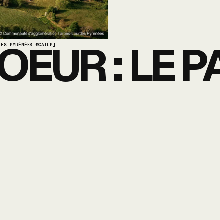
OEUR : LE P
DES PYRÉNÉES ©CATLP]