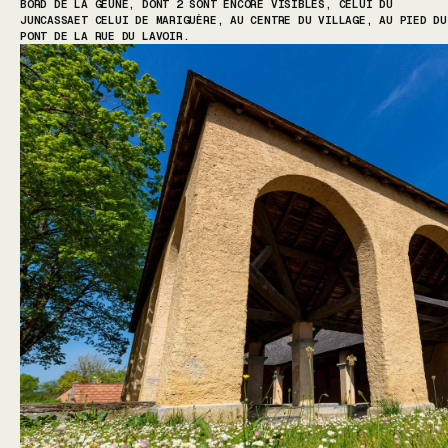
BORD DE LA GËUNE, DONT 2 SONT ENCORE VISIBLES, CELUI DU
JUNCASSAET CELUI DE MARIGUÈRE, AU CENTRE DU VILLAGE, AU PIED DU
PONT DE LA RUE DU LAVOIR.