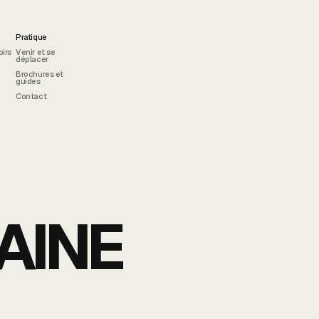
Pratique
oirs
Venir et se
déplacer
Brochures et
guides
Contact
AINE