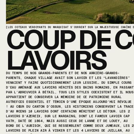
COUP DE C
[LES COTEAUX VERDOYANTS DU MARQUISAT S’OUVRENT SUR LA MAJESTUEUSE CHAÎNE 
LAVOIRS
DU TEMPS DE NOS GRANDS-PARENTS ET DE NOS ARRIÈRE-GRANDS-
PARENTS, CHAQUE VILLAGE AVAIT SON LAVOIR ET LES “LAVANDIÈRES”
VENAIENT Y FAIRE QUOTIDIENNEMENT LEUR LESSIVE… DU SIMPLE COURS
D’EAU AMÉNAGÉ AUX LAVOIRS HÉRITÉS DES BAINS ROMAINS, EN PASSANT
PAR L’ABREUVOIR À BÉTAIL, TOUS LES STYLES COEXISTENT ET IL NOUS
APPARTIENT DE CONSERVER LA MÉMOIRE DE CE PATRIMOINE RURAL
AUTREFOIS ESSENTIEL ET TÉMOIN D’UNE ÉPOQUE AUJOURD’HUI RÉVOLUE
! AU CŒUR DU CANTON D’OSSUN, LES HISTORIENS CONSERVENT LA TRACE
D’AU MOINS 10 LAVOIRS DONT CERTAINS MÉRITENT LE DÉTOUR. LES 2
LAVOIRS D’AZEREIX, SUR LE MARDAING, DONT LE FAMEUX LAVOIR CAP
VATH, DATÉ DE 1864, MAIS AUSSI CEUX DE LANNE ET DE LOUEY, AU
BORD DE L’AUBISCH, QUI SE RESSEMBLENT COMME DEUX JUMEAUX, LES 2
LAVOIRS DE PLEIN AIR À VISKER ET LES 4 LAVOIRS DE JUILLAN, AU