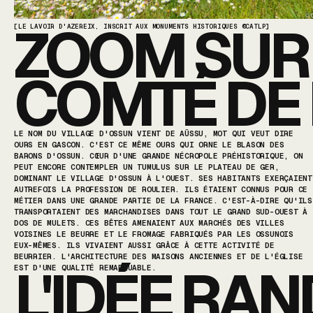
ZOOM SUR 
[LE LAVOIR D'AZEREIX, INSCRIT AUX MONUMENTS HISTORIQUES ©CATLP]
COMTÉ DE
LE NOM DU VILLAGE D'OSSUN VIENT DE AÜSSU, MOT QUI VEUT DIRE
OURS EN GASCON. C'EST CE MÊME OURS QUI ORNE LE BLASON DES
BARONS D'OSSUN. CŒUR D'UNE GRANDE NÉCROPOLE PRÉHISTORIQUE, ON
PEUT ENCORE CONTEMPLER UN TUMULUS SUR LE PLATEAU DE GER,
DOMINANT LE VILLAGE D'OSSUN À L'OUEST. SES HABITANTS EXERÇAIENT
AUTREFOIS LA PROFESSION DE ROULIER. ILS ÉTAIENT CONNUS POUR CE
MÉTIER DANS UNE GRANDE PARTIE DE LA FRANCE. C'EST-À-DIRE QU'ILS
TRANSPORTAIENT DES MARCHANDISES DANS TOUT LE GRAND SUD-OUEST À
DOS DE MULETS. CES BÊTES AMENAIENT AUX MARCHÉS DES VILLES
VOISINES LE BEURRE ET LE FROMAGE FABRIQUÉS PAR LES OSSUNOIS
EUX-MÊMES. ILS VIVAIENT AUSSI GRÂCE À CETTE ACTIVITÉ DE
BEURRIER. L'ARCHITECTURE DES MAISONS ANCIENNES ET DE L'ÉGLISE
L'IDÉE RAN
EST D'UNE QUALITÉ REMARQUABLE.