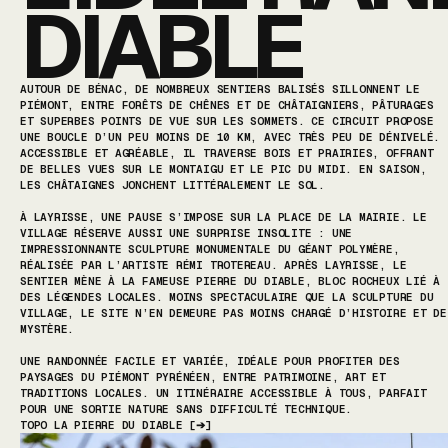
DIABLE
AUTOUR DE BÉNAC, DE NOMBREUX SENTIERS BALISÉS SILLONNENT LE
PIÉMONT, ENTRE FORÊTS DE CHÊNES ET DE CHÂTAIGNIERS, PÂTURAGES
ET SUPERBES POINTS DE VUE SUR LES SOMMETS. CE CIRCUIT PROPOSE
UNE BOUCLE D’UN PEU MOINS DE 10 KM, AVEC TRÈS PEU DE DÉNIVELÉ.
ACCESSIBLE ET AGRÉABLE, IL TRAVERSE BOIS ET PRAIRIES, OFFRANT
DE BELLES VUES SUR LE MONTAIGU ET LE PIC DU MIDI. EN SAISON,
LES CHÂTAIGNES JONCHENT LITTÉRALEMENT LE SOL.
À LAYRISSE, UNE PAUSE S’IMPOSE SUR LA PLACE DE LA MAIRIE. LE
VILLAGE RÉSERVE AUSSI UNE SURPRISE INSOLITE : UNE
IMPRESSIONNANTE SCULPTURE MONUMENTALE DU GÉANT POLYMÈRE,
RÉALISÉE PAR L’ARTISTE RÉMI TROTEREAU.
APRÈS LAYRISSE, LE
SENTIER MÈNE À LA FAMEUSE PIERRE DU DIABLE, BLOC ROCHEUX LIÉ À
DES LÉGENDES LOCALES. MOINS SPECTACULAIRE QUE LA SCULPTURE DU
VILLAGE, LE SITE N’EN DEMEURE PAS MOINS CHARGÉ D’HISTOIRE ET DE
MYSTÈRE.
UNE RANDONNÉE FACILE ET VARIÉE, IDÉALE POUR PROFITER DES
PAYSAGES DU PIÉMONT PYRÉNÉEN, ENTRE PATRIMOINE, ART ET
TRADITIONS LOCALES. UN ITINÉRAIRE ACCESSIBLE À TOUS, PARFAIT
POUR UNE SORTIE NATURE SANS DIFFICULTÉ TECHNIQUE.
TOPO LA PIERRE DU DIABLE
[
➔
]