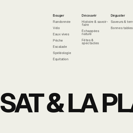
Bouger
Découvrir
Déguster
Randonnée
Histoire & savoir-
Saveurs & terr
faire
Vélo
Bonnes tables
Échappées
nature
Eaux vives
Fêtes &
Pêche
spectacles
Escalade
Spéléologie
Équitation
SAT & LA PL